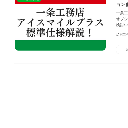
ョン
一条工
オプシ
検討中
202