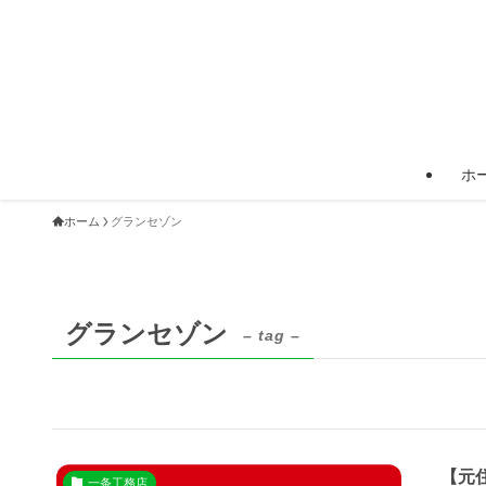
ホ
ホーム
グランセゾン
グランセゾン
– tag –
【元
一条工務店